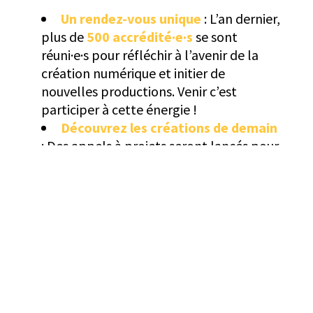
Un rendez-vous unique
: L’an dernier,
plus de
500 accrédité·e·s
se sont
réuni·e·s pour réfléchir à l’avenir de la
création numérique et initier de
nouvelles productions. Venir c’est
participer à cette énergie !
Découvrez les créations de demain
: Des appels à projets seront lancés pour
mettre en lumière des créations
inédites, en cours de production ou
finalisées, présentées lors de la
journée
spéciale du vendredi 25 avril
, qui
proposera pour la première fois une
journée commune entre nos deux
événements FRAMES.Pro et FRAMES
Festival.
Partageons ensemble
: Retrouvez